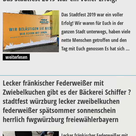
Das Stadtfest 2019 war ein voller
Erfolg! Wir waren für Euch in der
ganzen Stadt unterwegs, haben viele
nette Menschen getroffen und den
Tag mit Euch genossen Es hat sich …
„Das Stadtfest 2019 war ein voller Erfolg!“
weiterlesen
Lecker fränkischer Federweißer mit
Zwiebelkuchen gibt es der Bäckerei Schiffer ?
stadtfest würzburg lecker zweibelkuchen
federweißer spätsommer sonnenschein
herrlich fwgwürzburg freiewählerbayern
Lecker fränkischer Federweißer mit