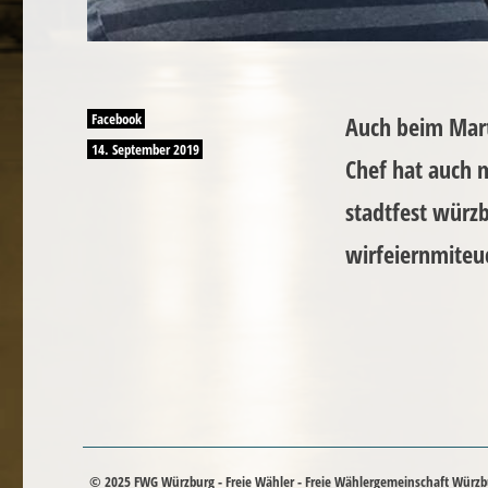
Autor
Facebook
Auch beim Marti
Veröffentlicht
14. September 2019
Chef hat auch m
am
stadtfest würz
wirfeiernmiteu
© 2025 FWG Würzburg - Freie Wähler - Freie Wählergemeinschaft Würzb