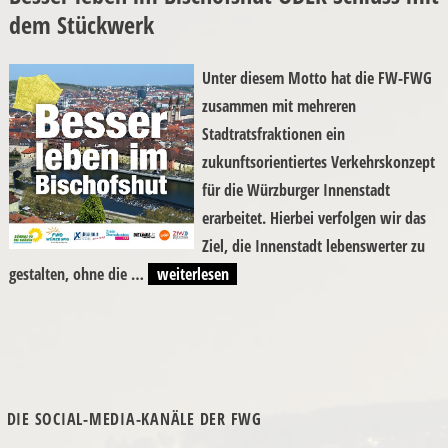
dem Stückwerk
Unter diesem Motto hat die FW-FWG
zusammen mit mehreren
Stadtratsfraktionen ein
zukunftsorientiertes Verkehrskonzept
für die Würzburger Innenstadt
erarbeitet. Hierbei verfolgen wir das
Ziel, die Innenstadt lebenswerter zu
„Besser leben im Bischofshut ODER Schluss m
gestalten, ohne die …
weiterlesen
DIE SOCIAL-MEDIA-KANÄLE DER FWG